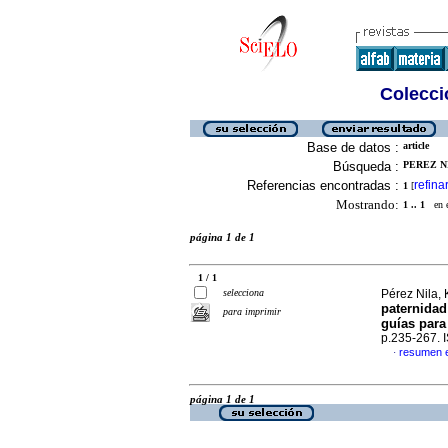
Colecció
Base de datos :
article
Búsqueda :
PEREZ N
Referencias encontradas :
refina
1
[
Mostrando:
1 .. 1
en el
página 1 de 1
1 / 1
selecciona
Pérez Nila, 
paternidad
para imprimir
guías para
p.235-267.
resumen 
·
página 1 de 1