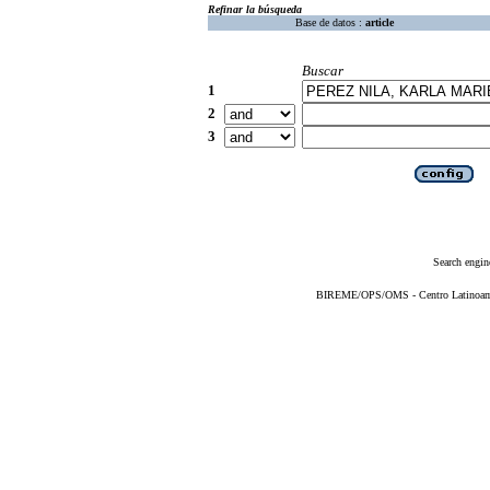
Refinar la búsqueda
Base de datos :
article
Buscar
1
2
3
Search engin
BIREME/OPS/OMS - Centro Latinoameri