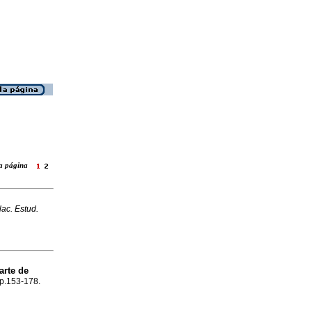
 la página
ac. Estud.
arte de
 p.153-178.