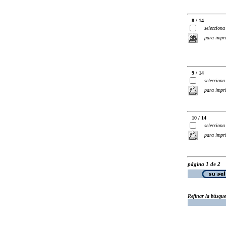
8 / 14
selecciona
para impr
9 / 14
selecciona
para impr
10 / 14
selecciona
para impr
página 1 de 2
Refinar la búsqu