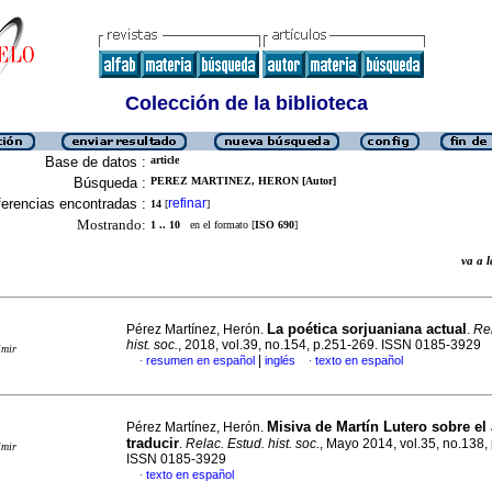
Colección de la biblioteca
Base de datos :
article
Búsqueda :
PEREZ MARTINEZ, HERON [Autor]
erencias encontradas :
refinar
14
[
]
Mostrando:
1 .. 10
en el formato [
ISO 690
]
va a
La poética sorjuaniana actual
Pérez Martínez, Herón.
.
Rel
hist. soc.
, 2018, vol.39, no.154, p.251-269. ISSN 0185-3929
imir
|
resumen en español
inglés
texto en español
·
·
Misiva de Martín Lutero sobre el 
Pérez Martínez, Herón.
traducir
.
Relac. Estud. hist. soc.
, Mayo 2014, vol.35, no.138,
imir
ISSN 0185-3929
texto en español
·