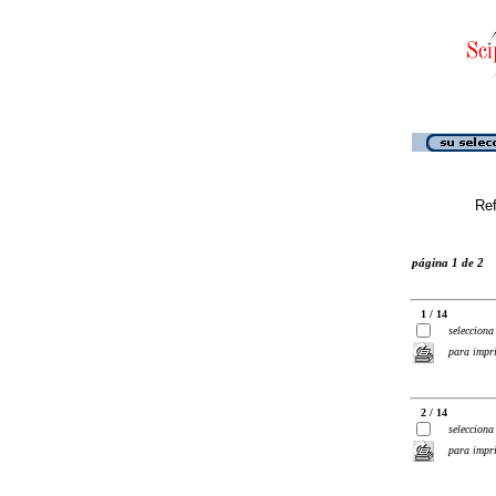
Ref
página 1 de 2
1 / 14
selecciona
para impr
2 / 14
selecciona
para impr