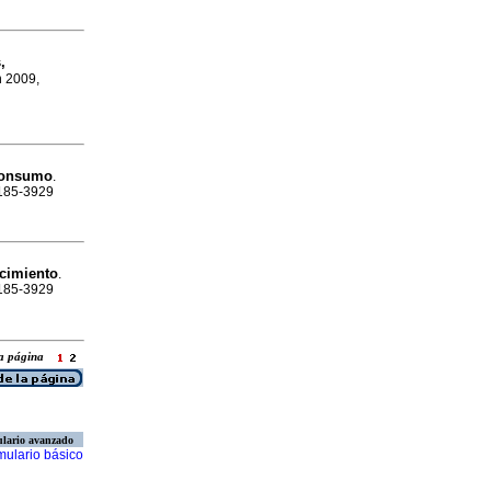
,
n 2009,
 consumo
.
0185-3929
cimiento
.
0185-3929
 la página
lario avanzado
mulario básico