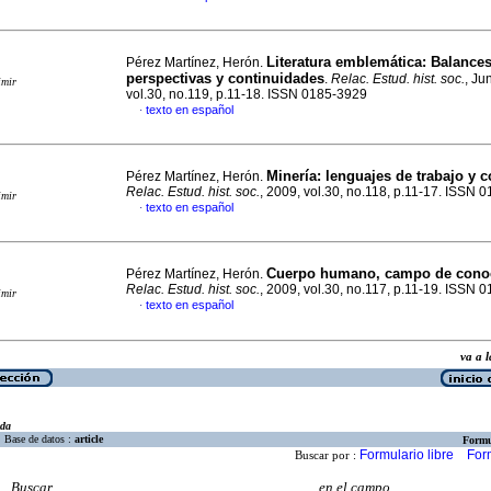
Literatura emblemática
:
Balances
Pérez Martínez, Herón.
perspectivas y continuidades
.
Relac. Estud. hist. soc.
, Ju
imir
vol.30, no.119, p.11-18. ISSN 0185-3929
texto en español
·
Minería
:
lenguajes de trabajo y
Pérez Martínez, Herón.
Relac. Estud. hist. soc.
, 2009, vol.30, no.118, p.11-17. ISSN 
imir
texto en español
·
Cuerpo humano, campo de cono
Pérez Martínez, Herón.
Relac. Estud. hist. soc.
, 2009, vol.30, no.117, p.11-19. ISSN 
imir
texto en español
·
va a
eda
Base de datos :
article
Formu
Formulario libre
For
Buscar por :
Buscar
en el campo