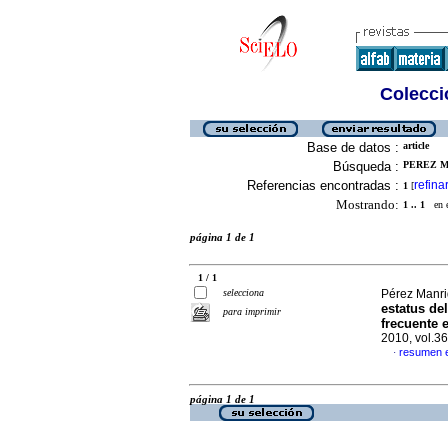
Colecció
Base de datos :
article
Búsqueda :
PEREZ M
Referencias encontradas :
refina
1
[
Mostrando:
1 .. 1
en el
página 1 de 1
1 / 1
selecciona
Pérez Manri
estatus de
para imprimir
frecuente 
2010, vol.3
resumen 
·
página 1 de 1