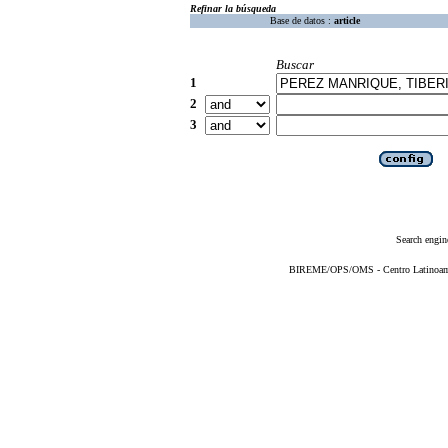
Refinar la búsqueda
Base de datos :
article
Buscar
1
2
3
Search engin
BIREME/OPS/OMS - Centro Latinoameri