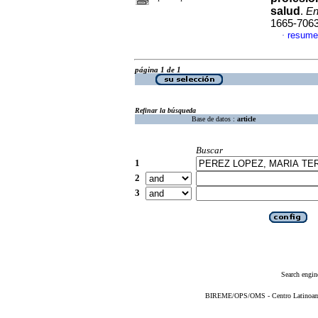
salud
.
En
1665-706
resume
·
página 1 de 1
Refinar la búsqueda
Base de datos :
article
Buscar
1
2
3
Search engin
BIREME/OPS/OMS - Centro Latinoameri