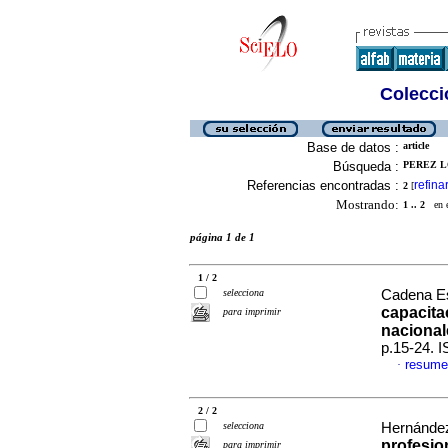
Colecció
Base de datos :
article
Búsqueda :
PEREZ L
Referencias encontradas :
refina
2
[
Mostrando:
1 .. 2
en el
página 1 de 1
1 / 2
selecciona
Cadena Est
capacita
para imprimir
nacional
p.15-24. 
resume
·
2 / 2
selecciona
Hernández
profesio
para imprimir