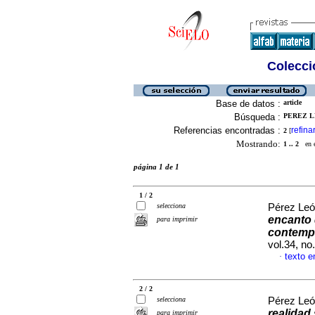
Colecció
Base de datos :
article
Búsqueda :
PEREZ L
Referencias encontradas :
refina
2
[
Mostrando:
1 .. 2
en el
página 1 de 1
1 / 2
selecciona
Pérez Le
encanto 
para imprimir
contempo
vol.34, n
texto e
·
2 / 2
selecciona
Pérez Le
realidad
para imprimir