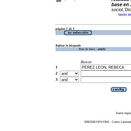
base en 
sociol
, Di
texto e
·
página 1 de 1
Refinar la búsqueda
Base de datos :
article
Buscar
1
2
3
Search engin
BIREME/OPS/OMS - Centro Latinoameri