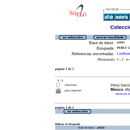
Colecció
Base de datos :
article
Búsqueda :
PEREZ G
Referencias encontradas :
refina
1
[
Mostrando:
1 .. 1
en el
página 1 de 1
1 / 1
selecciona
Pérez Garcí
México
.
Mig
para imprimir
texto en 
·
página 1 de 1
Refinar la búsqueda
Base de datos :
article