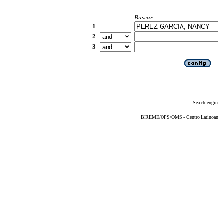
Buscar
1
2
3
Search engin
BIREME/OPS/OMS - Centro Latinoameri