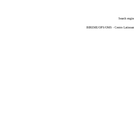
Search engin
BIREME/OPS/OMS - Centro Latinoameri