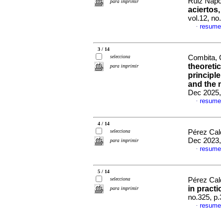
Ruiz Nápo
para imprimir
aciertos
vol.12, n
resume
·
3 / 14
selecciona
Combita, 
theoreti
para imprimir
principle
and the 
Dec 2025,
resume
·
4 / 14
selecciona
Pérez Cal
Dec 2023,
para imprimir
resume
·
5 / 14
selecciona
Pérez Cal
in pract
para imprimir
no.325, p
resume
·