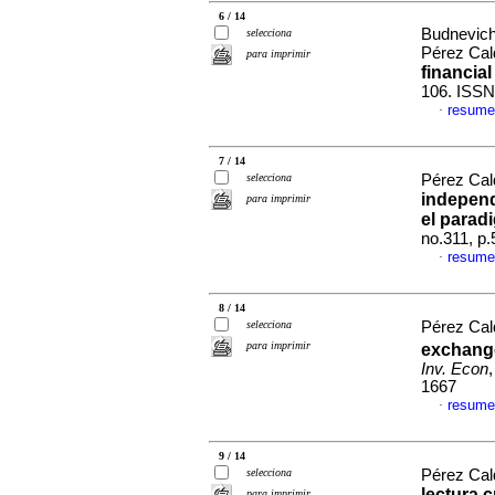
6 / 14
Budnevich 
selecciona
Pérez Cal
para imprimir
financial 
106. ISSN
resume
·
7 / 14
selecciona
Pérez Cal
independ
para imprimir
el parad
no.311, p
resume
·
8 / 14
selecciona
Pérez Cal
para imprimir
exchange
Inv. Econ
1667
resume
·
9 / 14
selecciona
Pérez Cal
lectura c
para imprimir