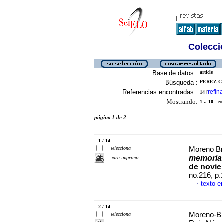
Colecció
Base de datos :
article
Búsqueda :
PEREZ C
Referencias encontradas :
refin
14
[
Mostrando:
1 .. 10
en 
página 1 de 2
1 / 14
selecciona
Moreno Br
memori
para imprimir
de novie
no.216, p
texto e
·
2 / 14
Moreno-Br
selecciona