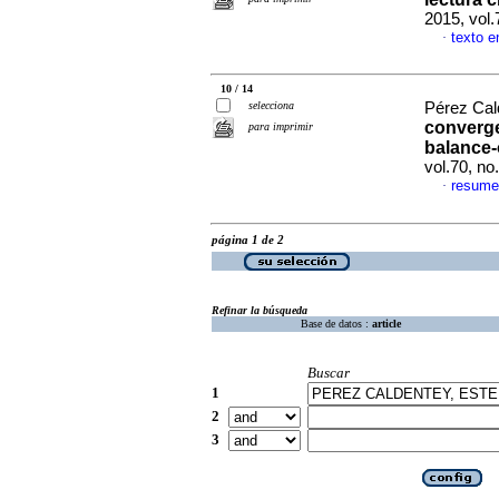
2015, vol
texto e
·
10 / 14
selecciona
Pérez Cal
converge
para imprimir
balance-
vol.70, n
resume
·
página 1 de 2
Refinar la búsqueda
Base de datos :
article
Buscar
1
2
3