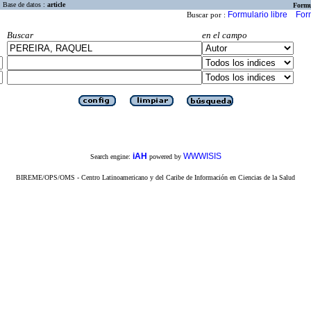
Base de datos :
article
Formu
Formulario libre
For
Buscar por :
Buscar
en el campo
iAH
WWWISIS
Search engine:
powered by
BIREME/OPS/OMS - Centro Latinoamericano y del Caribe de Información en Ciencias de la Salud