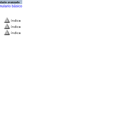
lario avanzado
mulario básico