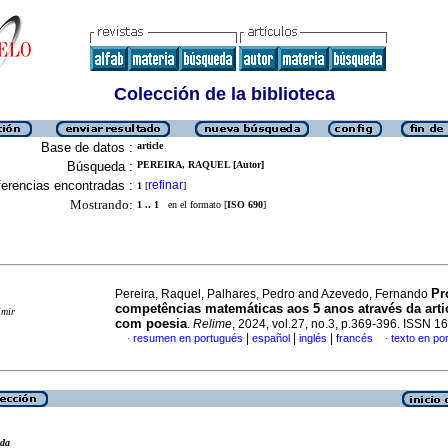
Colección de la biblioteca
Base de datos :
article
Búsqueda :
PEREIRA, RAQUEL [Autor]
erencias encontradas :
refinar
1
[
]
Mostrando:
1 .. 1
en el formato [
ISO 690
]
Pr
Pereira, Raquel, Palhares, Pedro and Azevedo, Fernando
competências matemáticas aos 5 anos através da arti
imir
com poesia
.
Relime
, 2024, vol.27, no.3, p.369-396. ISSN 
|
|
|
resumen en portugués
español
inglés
francés
texto en po
·
·
eda