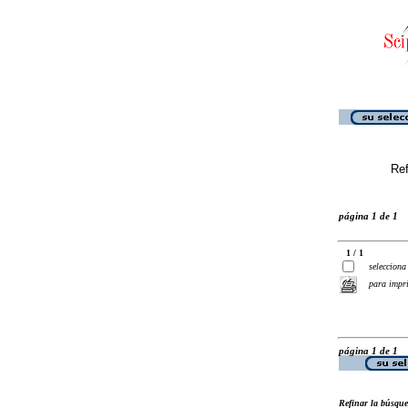
Ref
página 1 de 1
1 / 1
selecciona
para impr
página 1 de 1
Refinar la búsqu