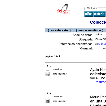
Colecció
Base de datos :
article
Búsqueda :
PENA-PO
Referencias encontradas :
refina
2
[
Mostrando:
1 .. 2
en el
página 1 de 1
1 / 2
selecciona
Ayala-Her
colecist
para imprimir
vol.45, n
resume
·
2 / 2
selecciona
Marín-Pard
en una U
para imprimir
pandemi