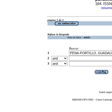
164. ISSN
resume
·
página 1 de 1
Refinar la búsqueda
Base de datos :
article
Buscar
1
2
3
Search engin
BIREME/OPS/OMS - Centro Latinoameri