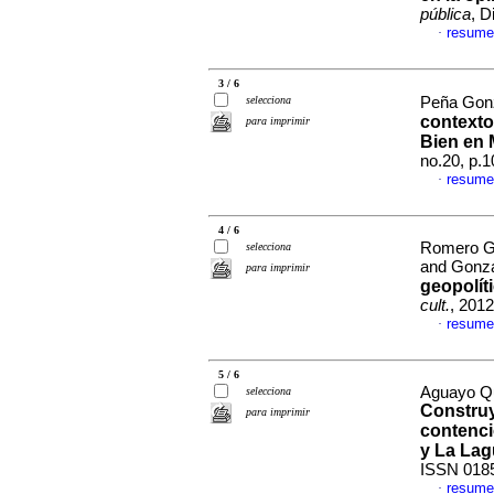
pública
, D
resume
·
3 / 6
selecciona
Peña Gonz
contexto
para imprimir
Bien en 
no.20, p.
resume
·
4 / 6
Romero Ga
selecciona
and Gonzá
para imprimir
geopolít
cult.
, 201
resume
·
5 / 6
Aguayo Qu
selecciona
Construy
para imprimir
contenci
y La La
ISSN 018
resume
·