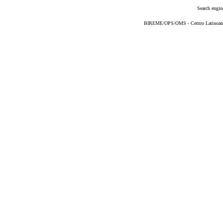
Search engin
BIREME/OPS/OMS - Centro Latinoameri