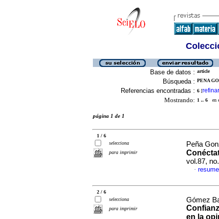
Colecció
Base de datos :
article
Búsqueda :
PENA GO
Referencias encontradas :
refina
6
[
Mostrando:
1 .. 6
en el
página 1 de 1
1 / 6
selecciona
Peña Gonz
Conéctat
para imprimir
vol.87, n
resume
·
2 / 6
Gómez Bañ
selecciona
Confianz
para imprimir
en la opi