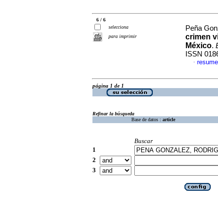
6 / 6
selecciona
Peña Gonz
crimen v
para imprimir
México
.
ISSN 018
resume
·
página 1 de 1
Refinar la búsqueda
Base de datos :
article
Buscar
1
2
3