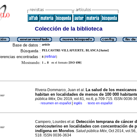
Colección de la biblioteca
Base de datos :
article
Búsqueda :
PELCASTRE-VILLAFUERTE, BLANCA [Autor]
erencias encontradas :
refinar
8
[
]
Mostrando:
1 .. 8
en el formato [
ISO 690
]
La salud de los mexicanos
Rivera-Dommarco, Juan et al.
habitan en localidades de menos de 100 000 habitant
imir
pública Méx
, Dic 2019, vol.61, no.6, p.709-715. ISSN 0036-3
|
resumen en español
inglés
texto en español
·
·
Detección temprana de cáncer 
Campero, Lourdes et al.
cervicouterino en localidades con concentración de 
imir
indígena en Morelos
.
Salud pública Méx
, Oct 2014, vol.56,
518. ISSN 0036-3634