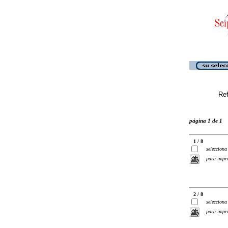
Ref
página 1 de 1
1 / 8
selecciona
para impr
2 / 8
selecciona
para impr