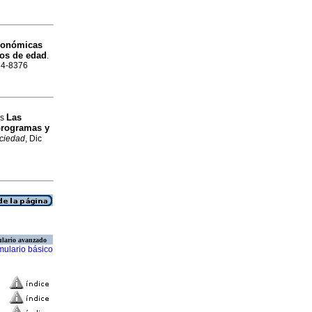
conómicas
ños de edad
.
034-8376
Las
os
programas y
ciedad
, Dic
lario avanzado
mulario básico