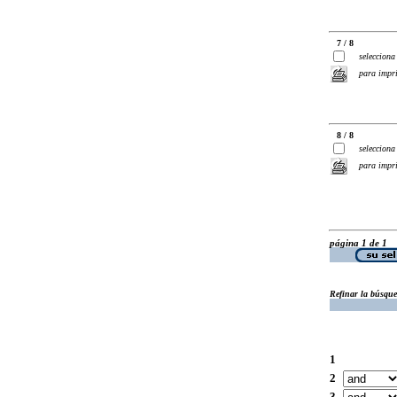
7 / 8
selecciona
para impr
8 / 8
selecciona
para impr
página 1 de 1
Refinar la búsqu
1
2
3