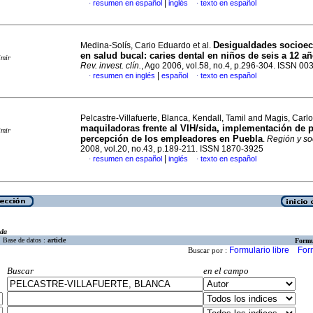
|
resumen en español
inglés
texto en español
·
·
Desigualdades socioe
Medina-Solís, Cario Eduardo et al.
en salud bucal
:
caries dental en niños de seis a 12 a
imir
Rev. invest. clín.
, Ago 2006, vol.58, no.4, p.296-304. ISSN 0
|
resumen en inglés
español
texto en español
·
·
Pelcastre-Villafuerte, Blanca, Kendall, Tamil and Magis, Carl
maquiladoras frente al VIH/sida, implementación de 
imir
percepción de los empleadores en Puebla
.
Región y so
2008, vol.20, no.43, p.189-211. ISSN 1870-3925
|
resumen en español
inglés
texto en español
·
·
eda
Base de datos :
article
Formu
Formulario libre
For
Buscar por :
Buscar
en el campo