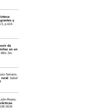
ixteca
:
igrantes y
o.5, p.424-
orir de
niñez en un
a Méx
, Dic
rquez-Serrano,
 rural
.
Salud
4
d León-Reyes,
rácticas
.
 0036-3634