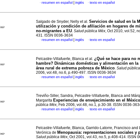
|
resumen en español
inglés
texto en español
·
·
Servicios de salud en la M
Salgado de Snyder, Nelly et al.
utilización y condición de afiliación en hogares de m
imir
no-migrantes a EU
.
Salud pública Méx
, Oct 2010, vol.52, n
431. ISSN 0036-3634
|
resumen en español
inglés
texto en español
·
·
¿Qué se hace para no m
Pelcastre-Villafuerte, Blanca et al.
hambre? Dinámicas domésticas y alimentación en la 
imir
área rural de extrema pobreza de México
.
Salud públic
2006, vol.48, no.6, p.490-497. ISSN 0036-3634
|
resumen en español
inglés
texto en español
·
·
Treviño-Siller, Sandra, Pelcastre-Villafuerte, Blanca and Má
Experiencias de envejecimiento en el México
Margarita
imir
pública Méx
, Feb 2006, vol.48, no.1, p.30-38. ISSN 0036-363
|
resumen en español
inglés
texto en español
·
·
Pelcastre-Villafuerte, Blanca, Garrido-Latorre, Francisco an
Menopausia
:
representaciones sociales y p
Verónica de
imir
Salud pública Méx
, Oct 2001, vol.43, no.5, p.408-414. ISSN