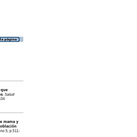
 que
es
.
Salud
634
de mama y
población
 no.5, p.511-