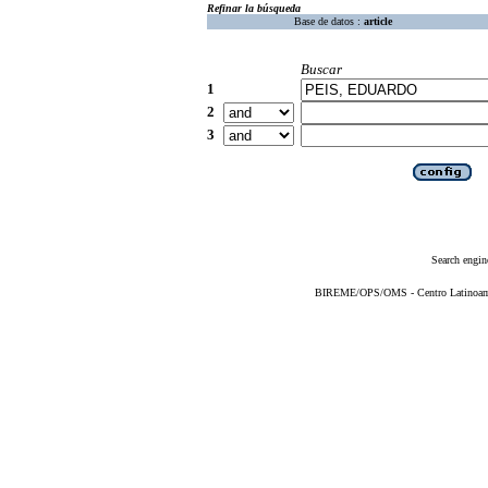
Refinar la búsqueda
Base de datos :
article
Buscar
1
2
3
Search engin
BIREME/OPS/OMS - Centro Latinoameri