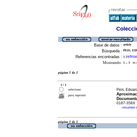
Colecció
Base de datos :
article
Búsqueda :
PEIS, ED
Referencias encontradas :
refina
1
[
Mostrando:
1 .. 1
en el
página 1 de 1
1 / 1
Peis, Eduar
selecciona
Aproximaci
para imprimir
Document
0187-358X
resumen 
·
página 1 de 1