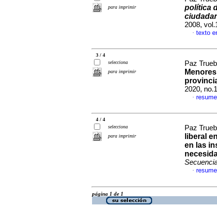
política 
para imprimir
ciudadan
2008, vol
texto e
·
3 / 4
selecciona
Paz Trueb
Menores: 
para imprimir
provinci
2020, no.
resume
·
4 / 4
selecciona
Paz Trueb
liberal e
para imprimir
en las i
necesida
Secuenci
resume
·
página 1 de 1