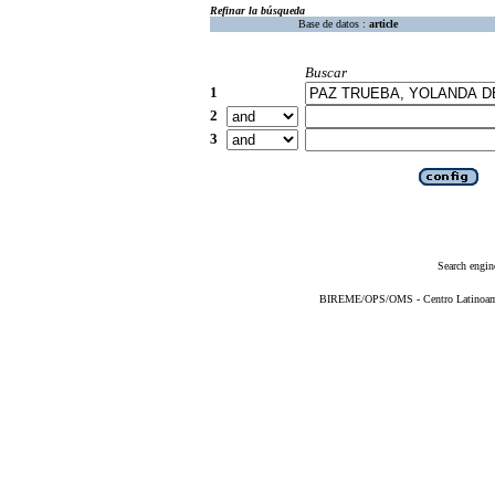
Refinar la búsqueda
Base de datos :
article
Buscar
1
2
3
Search engin
BIREME/OPS/OMS - Centro Latinoameri