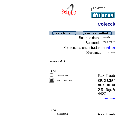
Colecció
Base de datos :
article
Búsqueda :
PAZ TRU
Referencias encontradas :
refina
4
[
Mostrando:
1 .. 4
en el
página 1 de 1
1 / 4
selecciona
Paz Trueb
ciudada
para imprimir
sur bona
XX
.
Sig. h
4420
resume
·
2 / 4
selecciona
Paz Trueb