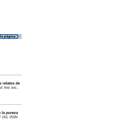
 relatos de
. hist. soc.
,
a la pureza
57-161. ISSN