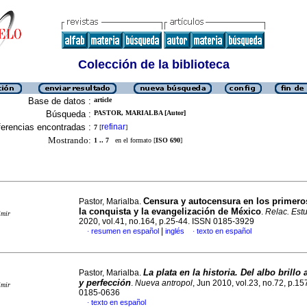
Colección de la biblioteca
Base de datos :
article
Búsqueda :
PASTOR, MARIALBA [Autor]
erencias encontradas :
refinar
7
[
]
Mostrando:
1 .. 7
en el formato [
ISO 690
]
Censura y autocensura en los primeros
Pastor, Marialba.
la conquista y la evangelización de México
.
Relac. Estud
imir
2020, vol.41, no.164, p.25-44. ISSN 0185-3929
|
resumen en español
inglés
texto en español
·
·
La plata en la historia. Del albo brillo 
Pastor, Marialba.
y perfección
.
Nueva antropol
, Jun 2010, vol.23, no.72, p.1
imir
0185-0636
texto en español
·