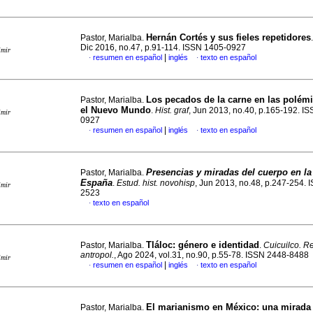
Hernán Cortés y sus fieles repetidores
Pastor, Marialba.
Dic 2016, no.47, p.91-114. ISSN 1405-0927
imir
|
resumen en español
inglés
texto en español
·
·
Los pecados de la carne en las polém
Pastor, Marialba.
el Nuevo Mundo
.
Hist. graf
, Jun 2013, no.40, p.165-192. I
imir
0927
|
resumen en español
inglés
texto en español
·
·
Presencias y miradas del cuerpo en l
Pastor, Marialba.
España
.
Estud. hist. novohisp
, Jun 2013, no.48, p.247-254. 
imir
2523
texto en español
·
Tláloc: género e identidad
Pastor, Marialba.
.
Cuicuilco. Re
antropol.
, Ago 2024, vol.31, no.90, p.55-78. ISSN 2448-8488
imir
|
resumen en español
inglés
texto en español
·
·
El marianismo en México
:
una mirada 
Pastor, Marialba.