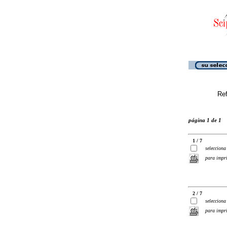
Ref
página 1 de 1
1 / 7
selecciona
para impr
2 / 7
selecciona
para impr