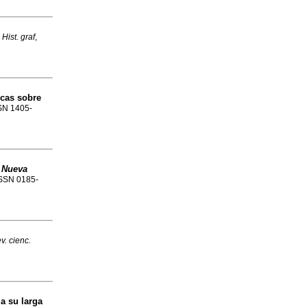
.
Hist. graf
,
icas sobre
SSN 1405-
a Nueva
ISSN 0185-
v. cienc.
a su larga