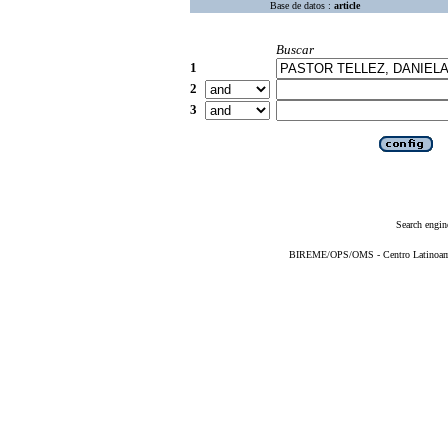
Base de datos :
article
Buscar
1
2
3
Search engin
BIREME/OPS/OMS - Centro Latinoameri