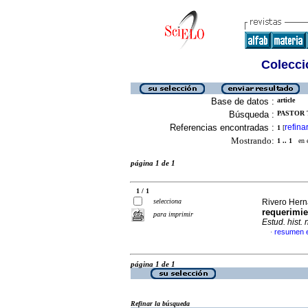
Colecció
Base de datos :
article
Búsqueda :
PASTOR 
Referencias encontradas :
refina
1
[
Mostrando:
1 .. 1
en el
página 1 de 1
1 / 1
selecciona
Rivero Hern
requerimie
para imprimir
Estud. hist.
resumen 
·
página 1 de 1
Refinar la búsqueda