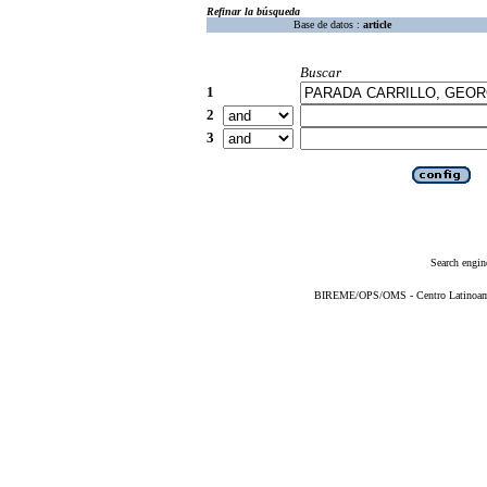
Refinar la búsqueda
Base de datos :
article
Buscar
1
2
3
Search engin
BIREME/OPS/OMS - Centro Latinoameri