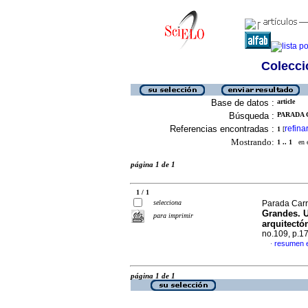
Colecció
Base de datos :
article
Búsqueda :
PARADA 
Referencias encontradas :
refina
1
[
Mostrando:
1 .. 1
en el
página 1 de 1
1 / 1
selecciona
Parada Carr
Grandes. U
para imprimir
arquitectó
no.109, p.1
resumen 
·
página 1 de 1