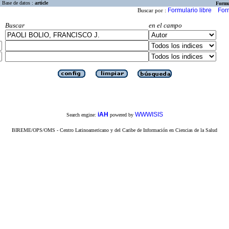
Base de datos :
article
Formu
Formulario libre
For
Buscar por :
Buscar
en el campo
iAH
WWWISIS
Search engine:
powered by
BIREME/OPS/OMS - Centro Latinoamericano y del Caribe de Información en Ciencias de la Salud