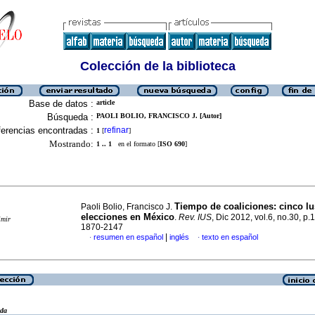
Colección de la biblioteca
Base de datos :
article
Búsqueda :
PAOLI BOLIO, FRANCISCO J. [Autor]
erencias encontradas :
refinar
1
[
]
Mostrando:
1 .. 1
en el formato [
ISO 690
]
Tiempo de coaliciones
:
cinco lu
Paoli Bolio, Francisco J.
elecciones en México
.
Rev. IUS
, Dic 2012, vol.6, no.30, p
imir
1870-2147
|
resumen en español
inglés
texto en español
·
·
eda