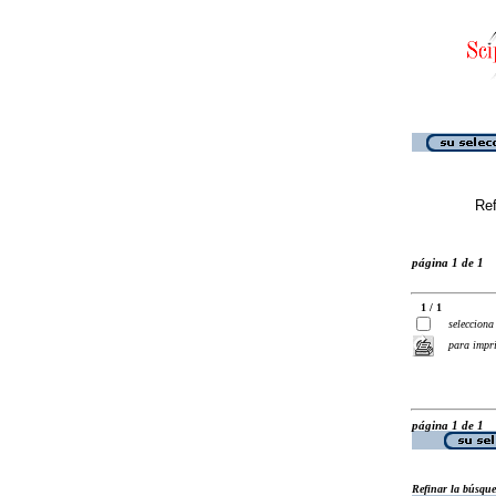
Ref
página 1 de 1
1 / 1
selecciona
para impr
página 1 de 1
Refinar la búsqu