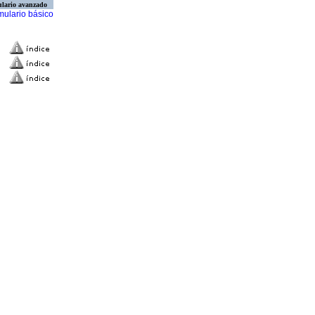
lario avanzado
mulario básico