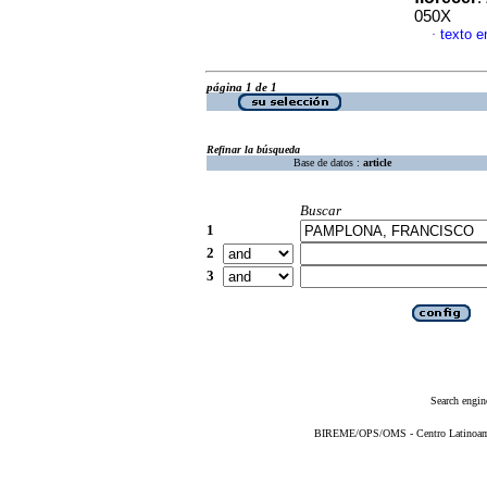
050X
texto e
·
página 1 de 1
Refinar la búsqueda
Base de datos :
article
Buscar
1
2
3
Search engin
BIREME/OPS/OMS - Centro Latinoameri