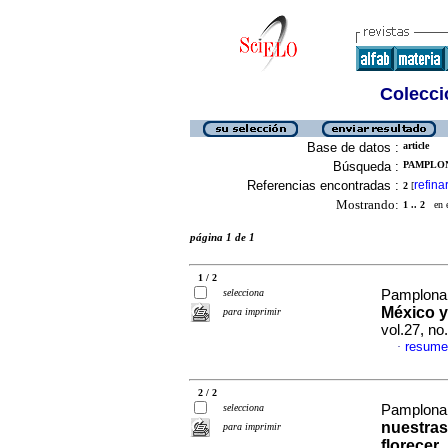
Colecció
Base de datos :
article
Búsqueda :
PAMPLON
Referencias encontradas :
refina
2
[
Mostrando:
1 .. 2
en el
página 1 de 1
1 / 2
selecciona
Pamplona,
México y
para imprimir
vol.27, n
resume
·
2 / 2
selecciona
Pamplona,
nuestras
para imprimir
florecer
.