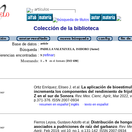
Colección de la biblioteca
Base de datos :
article
Búsqueda :
PADILLA VALENZUELA, ISIDORO [Autor]
erencias encontradas :
refinar
9
[
]
Mostrando:
1 .. 9
en el formato [
ISO 690
]
La aplicación de bioestimu
Ortiz Enríquez, Eliseo J. et al.
incrementa los componentes del rendimiento de frijol
imir
Z en el sur de Sonora
.
Rev. Mex. Cienc. Agríc
, Mar 2022, v
p.371-376. ISSN 2007-0934
|
resumen en español
inglés
texto en español
·
·
Distribución de hong
Fierros Leyva, Gustavo Adolfo et al.
asociados a pudriciones de raíz del garbanzo
.
Rev. Me
imir
Agríc
, Feb 2019, vol.10, no.1, p.131-142. ISSN 2007-0934