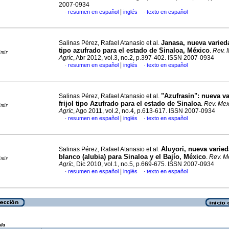
2007-0934
|
resumen en español
inglés
texto en español
·
·
Janasa, nueva varieda
Salinas Pérez, Rafael Atanasio et al.
tipo azufrado para el estado de Sinaloa, México
.
Rev. 
imir
Agríc
, Abr 2012, vol.3, no.2, p.397-402. ISSN 2007-0934
|
resumen en español
inglés
texto en español
·
·
"Azufrasin"
:
nueva va
Salinas Pérez, Rafael Atanasio et al.
frijol tipo Azufrado para el estado de Sinaloa
.
Rev. Mex
imir
Agríc
, Ago 2011, vol.2, no.4, p.613-617. ISSN 2007-0934
|
resumen en español
inglés
texto en español
·
·
Aluyori, nueva varieda
Salinas Pérez, Rafael Atanasio et al.
blanco (alubia) para Sinaloa y el Bajío, México
.
Rev. M
imir
Agríc
, Dic 2010, vol.1, no.5, p.669-675. ISSN 2007-0934
|
resumen en español
inglés
texto en español
·
·
eda