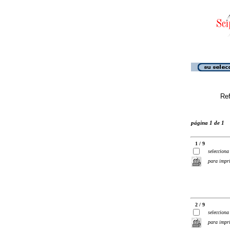
Ref
página 1 de 1
1 / 9
selecciona
para impr
2 / 9
selecciona
para impr