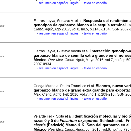
|
resumen en español
inglés
texto en español
·
·
Respuesta del rendimient
Fierros Leyva, Gustavo A. et al.
genotipos de garbanzo blanco a la sequía terminal
.
Re
imir
Cienc. Agríc
, Ago 2017, vol.8, no.5, p.1143-1154. ISSN 2007
|
resumen en español
inglés
texto en español
·
·
Interacción genotipo-
Fierros Leyva, Gustavo Adolfo et al.
garbanzo blanco de semilla extra grande en el noroes
imir
México
.
Rev. Mex. Cienc. Agríc
, Mayo 2016, vol.7, no.3, p.5
2007-0934
|
resumen en español
inglés
texto en español
·
·
Blanoro, nueva var
Ortega Murrieta, Pedro Francisco et al.
garbanzo blanco de grano extra grande para exportac
imir
Mex. Cienc. Agríc
, Feb 2016, vol.7, no.1, p.209-216. ISSN 2
|
resumen en español
inglés
texto en español
·
·
Identificación molecular y bioló
Velarde Félix, Sixto et al.
razas 0 y 5 de
Fusarium oxysporum
Schlechtend.
:
Fr 
imir
ciceris
(Padwick) Matuo & K. Sato del garbanzo en el
México
.
Rev. Mex. Cienc. Agríc
, Jun 2015, vol.6, no.4, p.73