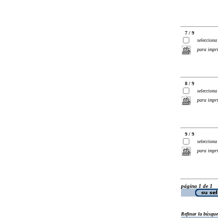
7 / 9
selecciona
para impr
8 / 9
selecciona
para impr
9 / 9
selecciona
para impr
página 1 de 1
Refinar la búsqu