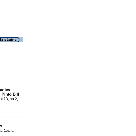
lantes
 Pinto Bill
ol.13, no.2,
os
x. Cienc.