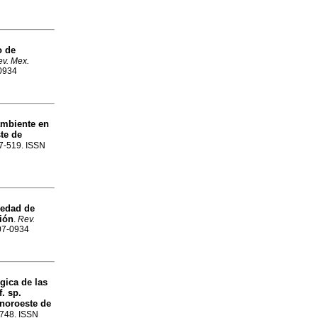
o de
v. Mex.
-0934
ambiente en
te de
07-519. ISSN
iedad de
ión
.
Rev.
007-0934
gica de las
f. sp.
 noroeste de
5-748. ISSN