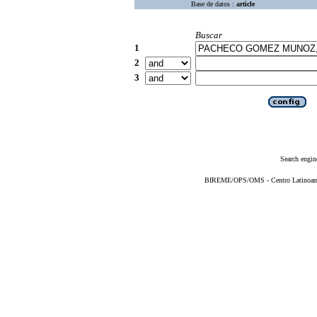
Base de datos :
article
Buscar
1
2
3
Search engin
BIREME/OPS/OMS - Centro Latinoameri