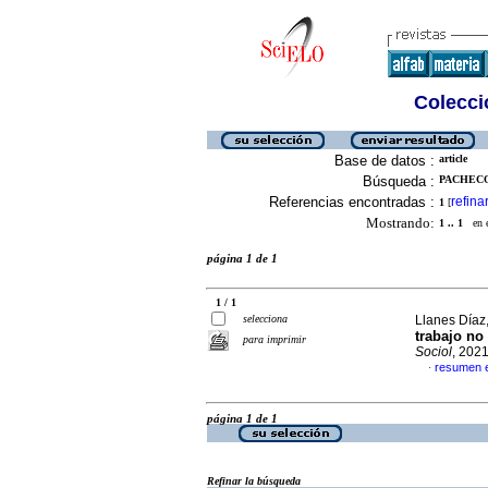
Colecció
Base de datos :
article
Búsqueda :
PACHECO
Referencias encontradas :
refina
1
[
Mostrando:
1 .. 1
en el
página 1 de 1
1 / 1
selecciona
Llanes Díaz
trabajo no
para imprimir
Sociol
, 202
resumen 
·
página 1 de 1
Refinar la búsqueda