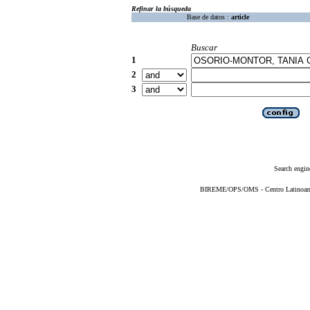
Refinar la búsqueda
Base de datos :
article
Buscar
1
2
3
Search engin
BIREME/OPS/OMS - Centro Latinoameri