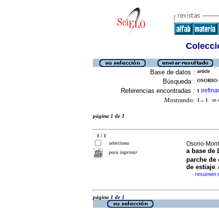
Colecció
Base de datos :
article
Búsqueda :
OSORIO-
Referencias encontradas :
refina
1
[
Mostrando:
1 .. 1
en el
página 1 de 1
1 / 1
selecciona
Osorio-Mont
a base de
para imprimir
parche de 
de estiaje
.
resumen 
·
página 1 de 1