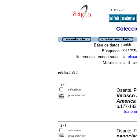
Colecció
Base de datos :
article
Búsqueda :
OSANTE, 
Referencias encontradas :
refina
5
[
Mostrando:
1 .. 5
en el
página 1 de 1
1 / 5
selecciona
Osante, Pa
Velasco 
para imprimir
América 
p.177-183
texto e
·
2 / 5
selecciona
Osante, Pa
negociar
para imprimir