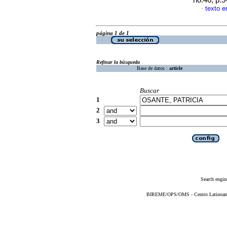
no.46, p.
texto e
·
página 1 de 1
Refinar la búsqueda
Base de datos :
article
Buscar
1
2
3
Search engin
BIREME/OPS/OMS - Centro Latinoameri