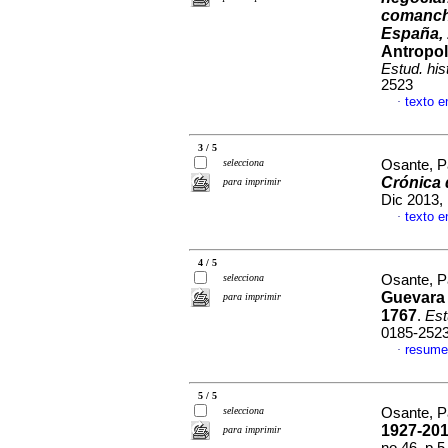
comanche
España,
Antropolo
Estud. his
2523
texto e
·
3 / 5
selecciona
Osante, Pa
Crónica 
para imprimir
Dic 2013,
texto e
·
4 / 5
selecciona
Osante, Pa
Guevara 
para imprimir
1767
.
Est
0185-252
resume
·
5 / 5
selecciona
Osante, Pa
1927-20
para imprimir