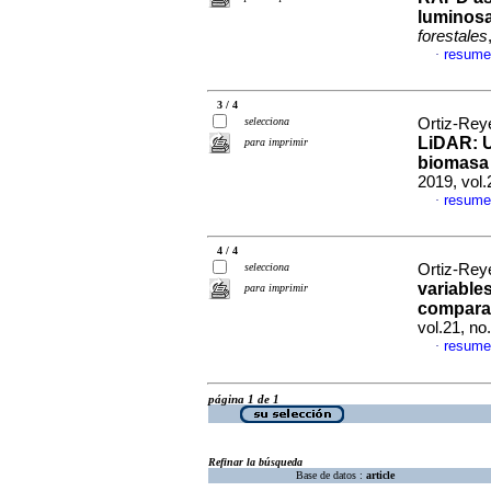
luminosa
forestales
resume
·
3 / 4
selecciona
Ortiz-Reye
LiDAR: U
para imprimir
biomasa 
2019, vol
resume
·
4 / 4
selecciona
Ortiz-Reye
variable
para imprimir
compara
vol.21, n
resume
·
página 1 de 1
Refinar la búsqueda
Base de datos :
article