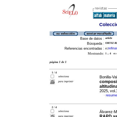
Colecció
Base de datos :
article
Búsqueda :
ORTIZ-RE
Referencias encontradas :
refina
4
[
Mostrando:
1 .. 4
en el
página 1 de 1
1 / 4
selecciona
Bonilla-Val
composic
para imprimir
altitudin
2025, vol
resume
·
2 / 4
selecciona
Álvarez-M
RAPD aso
para imprimir