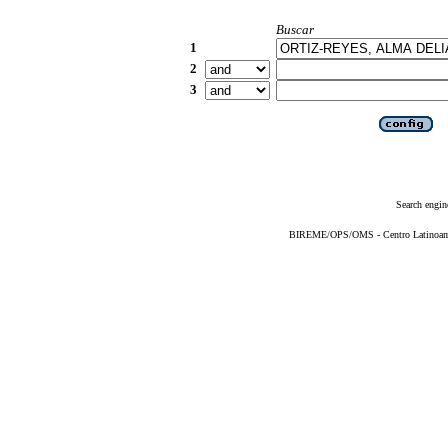
Buscar
1
2
3
Search engin
BIREME/OPS/OMS - Centro Latinoameri