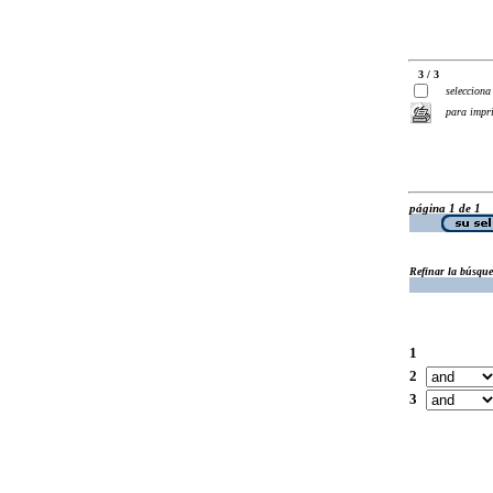
3 / 3
selecciona
para impr
página 1 de 1
Refinar la búsqu
1
2
3