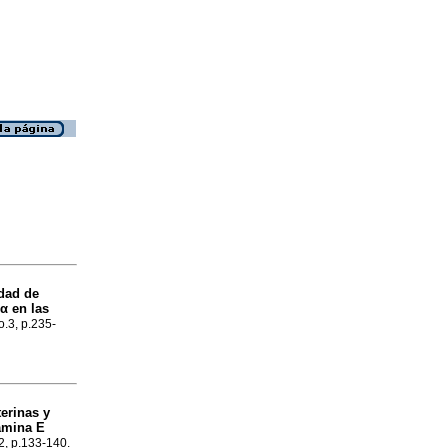
idad de
α en las
o.3, p.235-
terinas y
tamina E
.2, p.133-140.