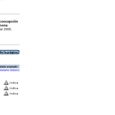
 concepción
rmona
Mar 2009,
lario avanzado
mulario básico