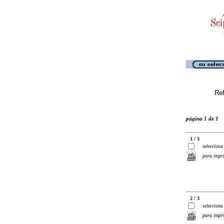
Ref
página 1 de 1
1 / 3
selecciona
para impr
2 / 3
selecciona
para impr