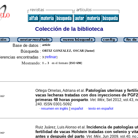
Colección de la biblioteca
Base de datos :
article
Búsqueda :
ORTIZ GONZALEZ, OSCAR [Autor]
erencias encontradas :
refinar
3
[
]
Mostrando:
1 .. 3
en el formato [
ISO 690
]
Patologías uterinas y fertil
Ortega Ornelas, Adriana et al.
vacas lecheras tratadas con dos inyecciones de PGF2
imir
primeras 48 horas posparto
.
Vet. Méx
, Set 2012, vol.43, n
240. ISSN 0301-5092
|
resumen en inglés
español
texto en español
·
·
Incidencia de patologías u
Ruiz Juárez, Luis Alonso et al.
fertilidad de vacas Holstein tratadas con selenio y vi
imir
antes y después del parto
.
Vet. Méx
, Jun 2009, vol.40, no