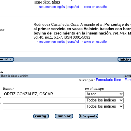
ISSN 0301-5092
|
resumen en inglés
español
texto en español
·
·
Porcentaje de
Rodríguez Castañeda, Oscar Armando et al.
al primer servicio en
vacas Holstein tratadas con ho
imir
bovina
del crecimiento en la inseminación
.
Vet. Méx
, 
vol.40, no.1, p.1-7. ISSN 0301-5092
|
resumen en inglés
español
texto en español
·
·
eda
Base de datos :
article
Formu
Formulario libre
For
Buscar por :
Buscar
en el campo