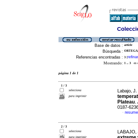
Colecció
Base de datos :
article
Búsqueda :
ORTEGA, 
Referencias encontradas :
refina
3
[
Mostrando:
1 .. 3
en el
página 1 de 1
1 / 3
selecciona
Labajo, J. 
temperat
para imprimir
Plateau
.
0187-623
resume
·
2 / 3
selecciona
LABAJO, J.
extreme 
para imprimir