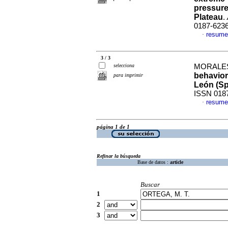
pressure
Plateau
.
0187-623
resume
·
3 / 3
selecciona
MORALES, 
behavior 
para imprimir
León (
Sp
ISSN 018
resume
·
página 1 de 1
Refinar la búsqueda
Base de datos :
article
Buscar
1
2
3