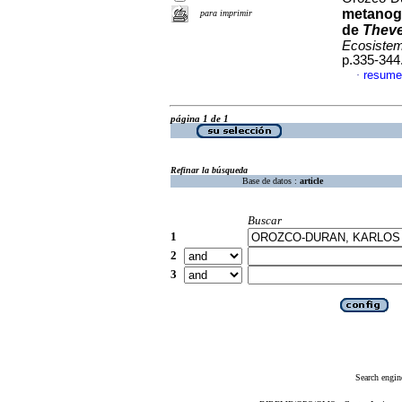
metanog
para imprimir
de
Theve
Ecosistem
p.335-344
resume
·
página 1 de 1
Refinar la búsqueda
Base de datos :
article
Buscar
1
2
3
Search engin