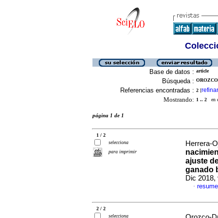
Colecció
Base de datos :
article
Búsqueda :
OROZCO-
Referencias encontradas :
refina
2
[
Mostrando:
1 .. 2
en el
página 1 de 1
1 / 2
selecciona
Herrera-Oj
nacimien
para imprimir
ajuste d
ganado 
Dic 2018, 
resume
·
2 / 2
selecciona
Orozco-Du