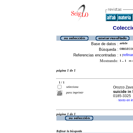
Colecció
Base de datos :
article
Búsqueda :
OROZCO 
Referencias encontradas :
refina
1
[
Mostrando:
1 .. 1
en el
página 1 de 1
1 / 1
selecciona
Orozco Zava
suicide in
para imprimir
0185-3325
texto en i
·
página 1 de 1
Refinar la búsqueda