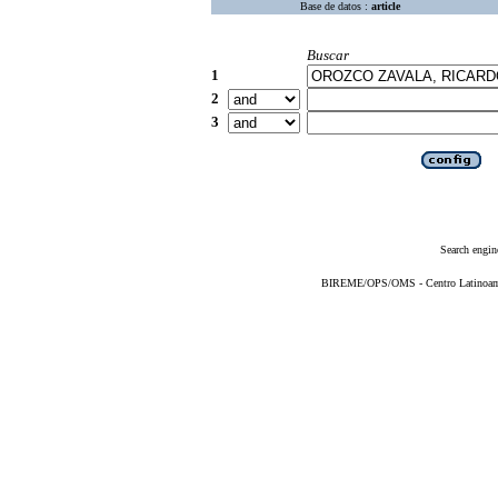
Base de datos :
article
Buscar
1
2
3
Search engin
BIREME/OPS/OMS - Centro Latinoameri