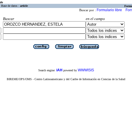
eda
Base de datos :
article
Formu
Formulario libre
For
Buscar por :
Buscar
en el campo
iAH
WWWISIS
Search engine:
powered by
BIREME/OPS/OMS - Centro Latinoamericano y del Caribe de Información en Ciencias de la Salud