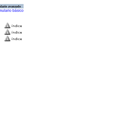
lario avanzado
mulario básico