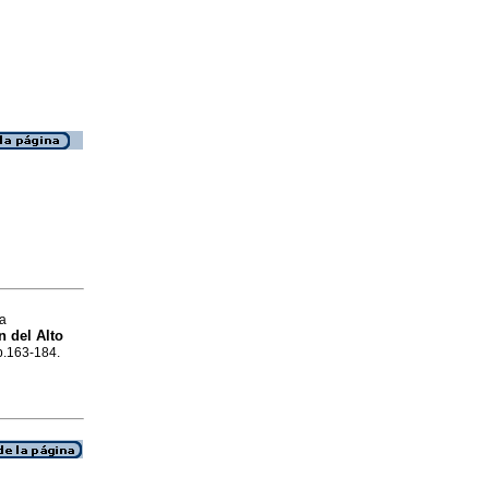
sa
n del Alto
 p.163-184.