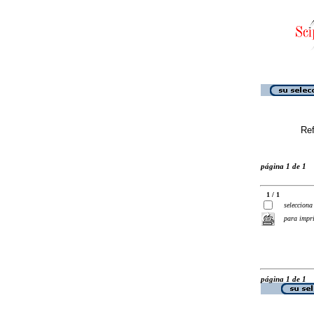
Ref
página 1 de 1
1 / 1
selecciona
para impr
página 1 de 1