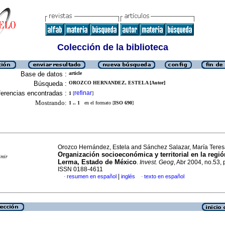
Colección de la biblioteca
Base de datos :
article
Búsqueda :
OROZCO HERNANDEZ, ESTELA [Autor]
erencias encontradas :
refinar
1
[
]
Mostrando:
1 .. 1
en el formato [
ISO 690
]
Orozco Hernández, Estela and Sánchez Salazar, María Tere
Organización socioeconómica y territorial en la regió
imir
Lerma, Estado de México
.
Invest. Geog
, Abr 2004, no.53,
ISSN 0188-4611
|
resumen en español
inglés
texto en español
·
·