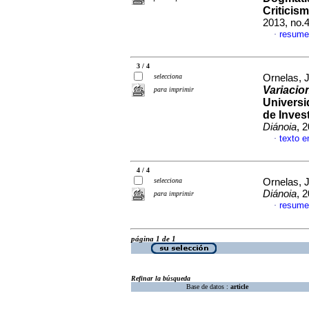
Criticis
2013, no.
resume
·
3 / 4
selecciona
Ornelas, 
Variacio
para imprimir
Universi
de Inves
Diánoia
, 
texto e
·
4 / 4
selecciona
Ornelas, 
Diánoia
, 
para imprimir
resume
·
página 1 de 1
Refinar la búsqueda
Base de datos :
article