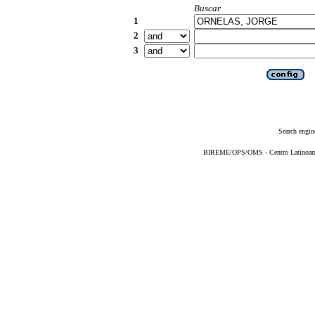
Buscar
1
2
3
Search engin
BIREME/OPS/OMS - Centro Latinoameri