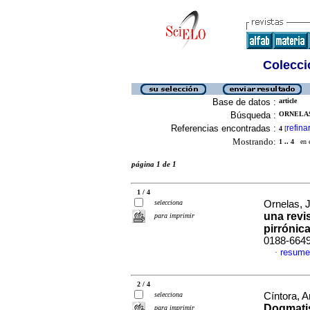
Colecció
Base de datos :
article
Búsqueda :
ORNELAS
Referencias encontradas :
refina
4
[
Mostrando:
1 .. 4
en el
página 1 de 1
1 / 4
selecciona
Ornelas, 
una revi
para imprimir
pirrónic
0188-664
resume
·
2 / 4
selecciona
Cíntora, 
Dogmati
para imprimir