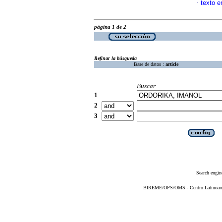
texto e
·
página 1 de 2
Refinar la búsqueda
Base de datos :
article
Buscar
1
2
3
Search engin
BIREME/OPS/OMS - Centro Latinoameri