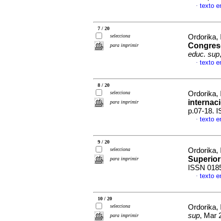
texto e
·
7 / 20
selecciona
Ordorika,
Congreso
para imprimir
educ. sup
texto e
·
8 / 20
selecciona
Ordorika,
internac
para imprimir
p.07-18. 
texto e
·
9 / 20
selecciona
Ordorika,
Superior
para imprimir
ISSN 018
texto e
·
10 / 20
selecciona
Ordorika,
sup
, Mar 
para imprimir