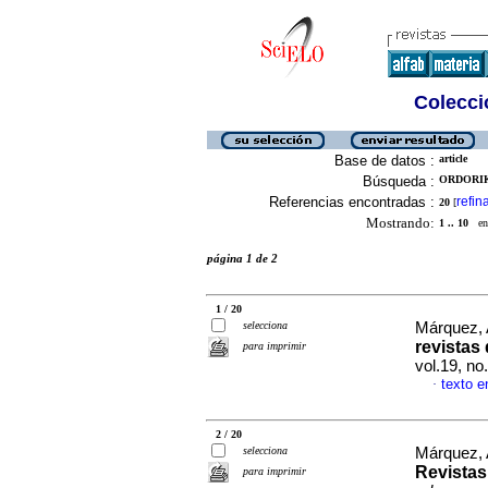
Colecció
Base de datos :
article
Búsqueda :
ORDORIK
Referencias encontradas :
refin
20
[
Mostrando:
1 .. 10
en 
página 1 de 2
1 / 20
selecciona
Márquez, A
revistas
para imprimir
vol.19, no
texto e
·
2 / 20
selecciona
Márquez, A
Revistas
para imprimir