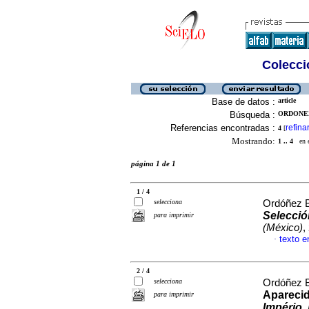
Colecció
Base de datos :
article
Búsqueda :
ORDONEZ
Referencias encontradas :
refina
4
[
Mostrando:
1 .. 4
en el
página 1 de 1
1 / 4
selecciona
Ordóñez B
Selecció
para imprimir
(México)
,
texto e
·
2 / 4
selecciona
Ordóñez B
Apareci
para imprimir
Império
.