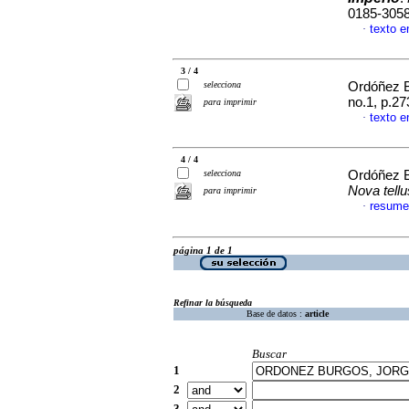
0185-305
texto e
·
3 / 4
selecciona
Ordóñez B
no.1, p.2
para imprimir
texto e
·
4 / 4
selecciona
Ordóñez B
Nova tellu
para imprimir
resume
·
página 1 de 1
Refinar la búsqueda
Base de datos :
article
Buscar
1
2
3