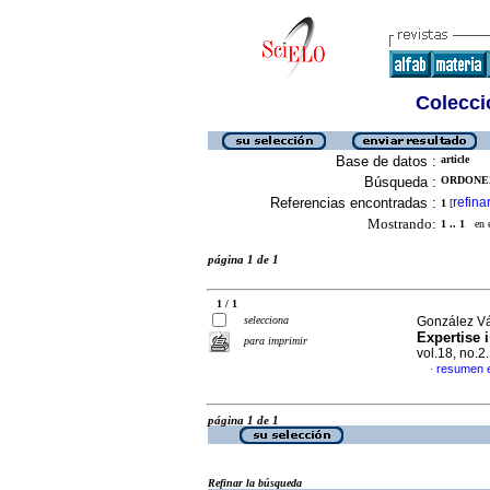
Colecció
Base de datos :
article
Búsqueda :
ORDONEZ
Referencias encontradas :
refina
1
[
Mostrando:
1 .. 1
en el
página 1 de 1
1 / 1
selecciona
González Vá
Expertise
para imprimir
vol.18, no.
resumen e
·
página 1 de 1
Refinar la búsqueda