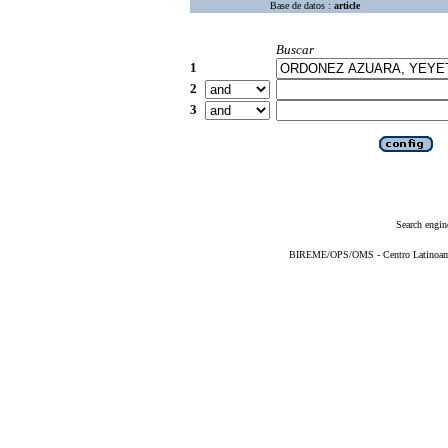
Base de datos :
article
Buscar
1
2
3
Search engin
BIREME/OPS/OMS - Centro Latinoameri