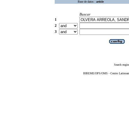
Base de datos :
article
Buscar
1
2
3
Search engin
BIREME/OPS/OMS - Centro Latinoameri