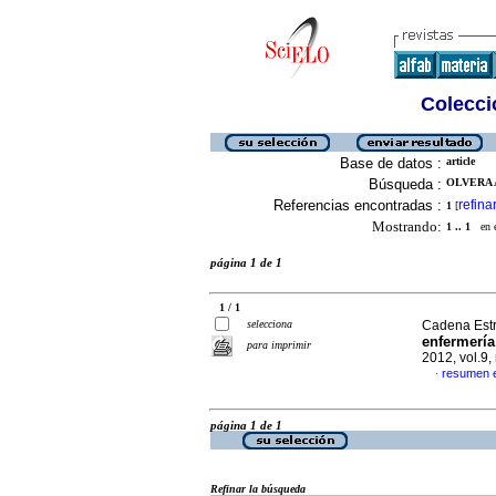
Colecció
Base de datos :
article
Búsqueda :
OLVERA 
Referencias encontradas :
refina
1
[
Mostrando:
1 .. 1
en el
página 1 de 1
1 / 1
selecciona
Cadena Estra
enfermería
para imprimir
2012, vol.9
resumen 
·
página 1 de 1
Refinar la búsqueda