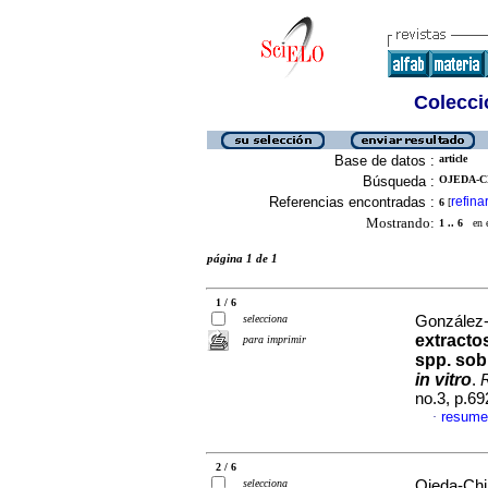
Colecció
Base de datos :
article
Búsqueda :
OJEDA-C
Referencias encontradas :
refina
6
[
Mostrando:
1 .. 6
en el
página 1 de 1
1 / 6
selecciona
González-
extracto
para imprimir
spp. so
in vitro
.
R
no.3, p.6
resume
·
2 / 6
selecciona
Ojeda-Chi,