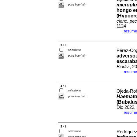
micropl
para imprimir
hongo e
(Hypocre
cienc. pec
1124
resume
·
3 / 6
selecciona
Pérez-Cogo
adversos
para imprimir
escaraba
Biodiv.
, 2
resume
·
4 / 6
selecciona
Ojeda-Robe
Haemato
para imprimir
(Bubalus
Dic 2022,
resume
·
5 / 6
selecciona
Rodríguez
para imprimir