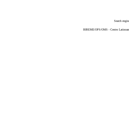
Search engin
BIREME/OPS/OMS - Centro Latinoameri