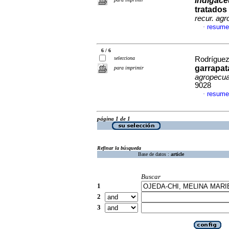
indigace
tratados
recur. agr
resume
·
6 / 6
selecciona
Rodríguez
garrapat
para imprimir
agropecua
9028
resume
·
página 1 de 1
Refinar la búsqueda
Base de datos :
article
Buscar
1
2
3