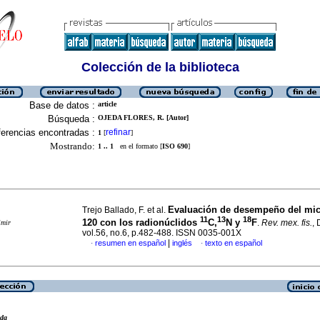
Colección de la biblioteca
Base de datos :
article
Búsqueda :
OJEDA FLORES, R. [Autor]
erencias encontradas :
refinar
1
[
]
Mostrando:
1 .. 1
en el formato [
ISO 690
]
Evaluación de desempeño del mic
Trejo Ballado, F. et al.
11
13
18
120 con los radionúclidos
C,
N y
F
.
Rev. mex. fis.
, 
imir
vol.56, no.6, p.482-488. ISSN 0035-001X
|
resumen en español
inglés
texto en español
·
·
eda