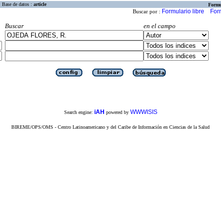
Base de datos :
article
Formu
Formulario libre
For
Buscar por :
Buscar
en el campo
iAH
WWWISIS
Search engine:
powered by
BIREME/OPS/OMS - Centro Latinoamericano y del Caribe de Información en Ciencias de la Salud