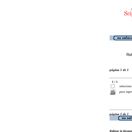
Ref
página 1 de 1
1 / 1
selecciona
para impr
página 1 de 1
Refinar la búsqu