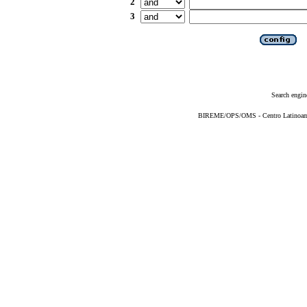
2
3
Search engin
BIREME/OPS/OMS - Centro Latinoameri