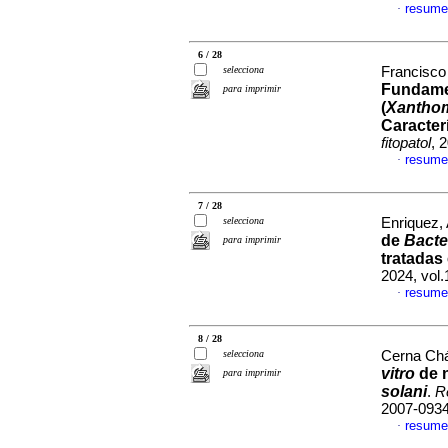
resume
·
6 / 28
selecciona
Francisco 
Fundame
para imprimir
(
Xantho
Caracterí
fitopatol
, 
resume
·
7 / 28
selecciona
Enriquez, 
de
Bacte
para imprimir
tratadas
2024, vol
resume
·
8 / 28
selecciona
Cerna Chá
vitro
de n
para imprimir
solani
.
R
2007-093
resume
·