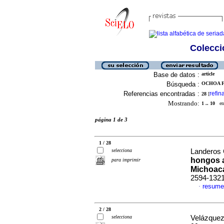
Colecció
Base de datos :
article
Búsqueda :
OCHOA F
Referencias encontradas :
refin
28
[
Mostrando:
1 .. 10
en 
página 1 de 3
1 / 28
selecciona
Landeros G
hongos a
para imprimir
Michoac
2594-132
resume
·
2 / 28
selecciona
Velázquez