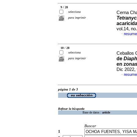
9 / 28
selecciona
Cerna Chá
Tetranyc
para imprimir
acaricid
vol.14, n
resume
·
10 / 28
selecciona
Ceballos C
de
Diapho
para imprimir
en zonas
Dic 2022,
resume
·
página 1 de 3
Refinar la búsqueda
Base de datos :
article
Buscar
1