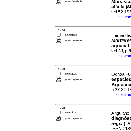
Monascu
para imprimir
alfalfa (
M
vol.52. I
resume
·
3 / 28
selecciona
Hernández
Mortiere
para imprimir
aguacate
vol.48, p
resume
·
4 / 28
selecciona
Ochoa Fue
especies
para imprimir
Aguascal
p.27-32. 
resume
·
5 / 28
selecciona
Anguiano C
diagnóst
para imprimir
regia
)
.
R
ISSN 018