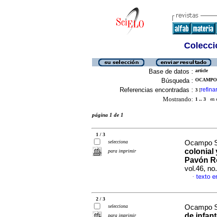
Colecció
Base de datos :
article
Búsqueda :
OCAMPO S
Referencias encontradas :
refina
3
[
Mostrando:
1 .. 3
en el
página 1 de 1
1 / 3
selecciona
Ocampo Sa
colonial
para imprimir
Pavón R
vol.46, n
texto e
·
2 / 3
selecciona
Ocampo Sa
de infan
para imprimir