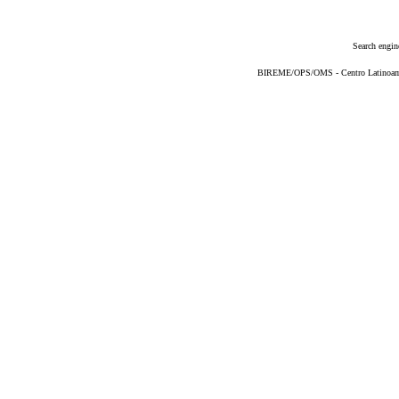
Search engin
BIREME/OPS/OMS - Centro Latinoameri