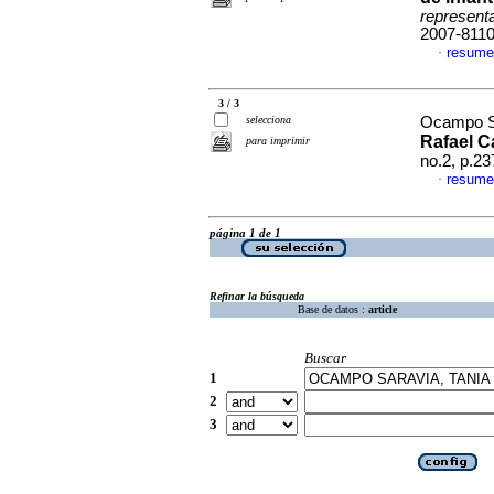
represent
2007-811
resume
·
3 / 3
selecciona
Ocampo Sa
Rafael C
para imprimir
no.2, p.2
resume
·
página 1 de 1
Refinar la búsqueda
Base de datos :
article
Buscar
1
2
3