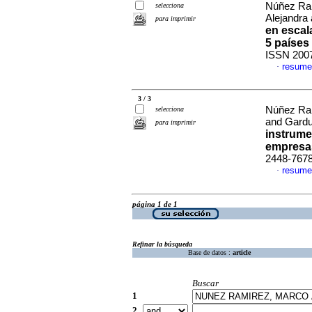
Núñez Ram
selecciona
Alejandra
para imprimir
en escal
5 países
ISSN 200
resume
·
3 / 3
Núñez Ram
selecciona
and Gardu
para imprimir
instrume
empresa
2448-767
resume
·
página 1 de 1
Refinar la búsqueda
Base de datos :
article
Buscar
1
2