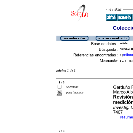
Colecció
Base de datos :
article
Búsqueda :
NUNEZ R
Referencias encontradas :
refina
3
[
Mostrando:
1 .. 3
en el
página 1 de 1
1 / 3
Garduño R
selecciona
Marco Alb
para imprimir
Revisión
medición 
Investig. 
7467
resume
·
2 / 3