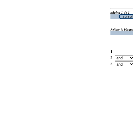
página 1 de 1
Refinar la búsqu
1
2
3