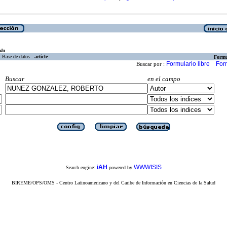
eda
Base de datos :
article
Formu
Formulario libre
For
Buscar por :
Buscar
en el campo
iAH
WWWISIS
Search engine:
powered by
BIREME/OPS/OMS - Centro Latinoamericano y del Caribe de Información en Ciencias de la Salud