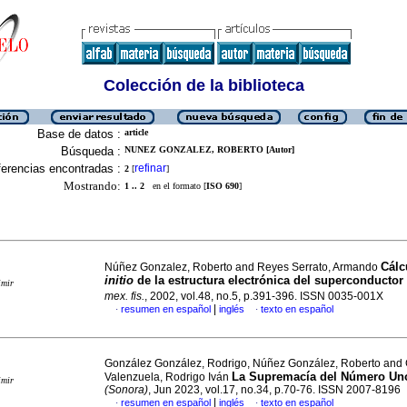
Colección de la biblioteca
Base de datos :
article
Búsqueda :
NUNEZ GONZALEZ, ROBERTO [Autor]
erencias encontradas :
refinar
2
[
]
Mostrando:
1 .. 2
en el formato [
ISO 690
]
Cálc
Núñez Gonzalez, Roberto and Reyes Serrato, Armando
initio
de la estructura electrónica del superconductor
imir
mex. fis.
, 2002, vol.48, no.5, p.391-396. ISSN 0035-001X
|
resumen en español
inglés
texto en español
·
·
González González, Rodrigo, Núñez González, Roberto and
La Supremacía del Número Un
Valenzuela, Rodrigo Iván
imir
(Sonora)
, Jun 2023, vol.17, no.34, p.70-76. ISSN 2007-8196
|
resumen en español
inglés
texto en español
·
·