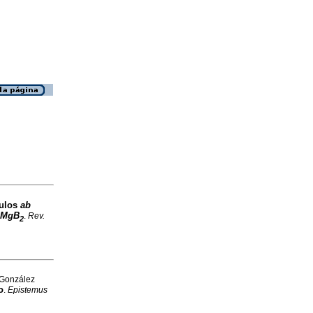
ulos
ab
MgB
.
Rev.
2
 González
o
.
Epistemus