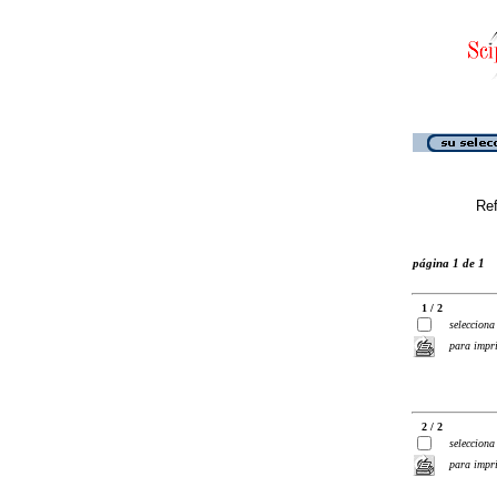
Ref
página 1 de 1
1 / 2
selecciona
para impr
2 / 2
selecciona
para impr