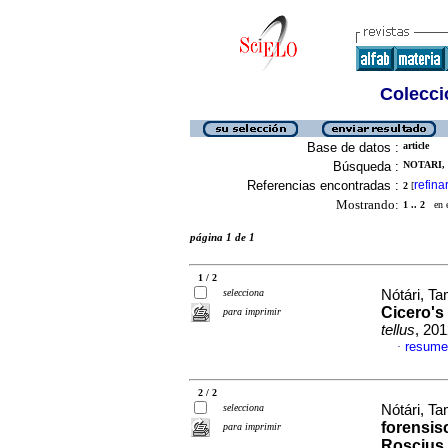
Colecció
Base de datos :
article
Búsqueda :
NOTARI, 
Referencias encontradas :
refina
2
[
Mostrando:
1 .. 2
en el
página 1 de 1
1 / 2
selecciona
Nótári, T
Cicero's
para imprimir
tellus
, 201
resume
·
2 / 2
selecciona
Nótári, T
forensis
para imprimir
Roscius