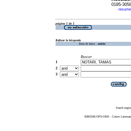
0185-305
resume
·
página 1 de 1
Refinar la búsqueda
Base de datos :
article
Buscar
1
2
3
Search engin
BIREME/OPS/OMS - Centro Latinoameri