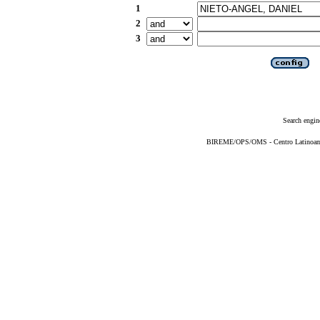
1
2
3
Search engin
BIREME/OPS/OMS - Centro Latinoameri