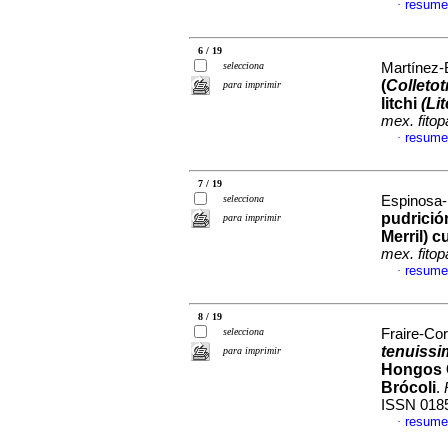
resume
·
6 / 19
selecciona
Martínez-B
(
Colleto
para imprimir
litchi
(Li
mex. fitop
resume
·
7 / 19
selecciona
Espinosa-
pudrición
para imprimir
Merril) c
mex. fitop
resume
·
8 / 19
selecciona
Fraire-Cor
tenuissi
para imprimir
Hongos C
Brócoli
.
ISSN 018
resume
·