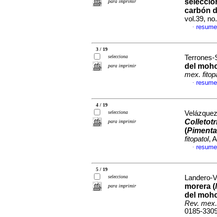
selecció
para imprimir
carbón d
vol.39, n
resume
·
3 / 19
selecciona
Terrones-S
del moho
para imprimir
mex. fitop
resume
·
4 / 19
selecciona
Velázquez-
Colletot
para imprimir
(
Pimenta
fitopatol
, 
resume
·
5 / 19
selecciona
Landero-Va
morera (
para imprimir
del moho
Rev. mex. 
0185-330