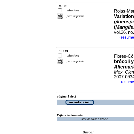
9 / 19
selecciona
Rojas-Mart
Variation
para imprimir
gloeosp
(
Mangife
vol.26, n
resume
·
10 / 19
selecciona
Flores-Cór
brócoli 
para imprimir
Alternari
Mex. Cien
2007-093
resume
·
página 1 de 2
Refinar la búsqueda
Base de datos :
article
Buscar