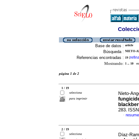
Colecció
Base de datos :
article
Búsqueda :
NIETO-AN
Referencias encontradas :
refin
19
[
Mostrando:
1 .. 10
en 
página 1 de 2
1 / 19
selecciona
Nieto-Ange
fungicid
para imprimir
blackber
283. ISSN
resume
·
2 / 19
selecciona
Díaz-Ramí