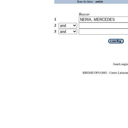
Base de datos :
article
Buscar
1
2
3
Search engin
BIREME/OPS/OMS - Centro Latinoameri