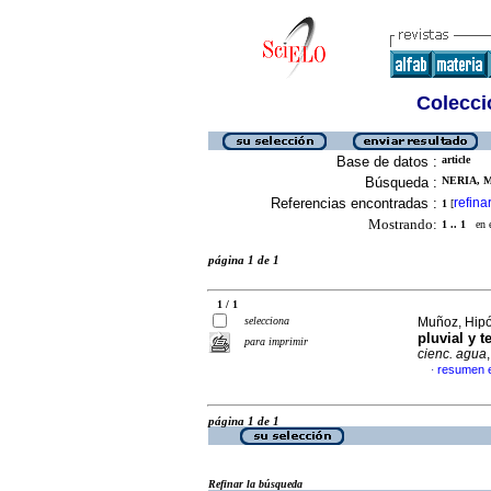
Colecció
Base de datos :
article
Búsqueda :
NERIA, M
Referencias encontradas :
refina
1
[
Mostrando:
1 .. 1
en el
página 1 de 1
1 / 1
selecciona
Muñoz, Hipól
pluvial y 
para imprimir
cienc. agua
resumen 
·
página 1 de 1
Refinar la búsqueda