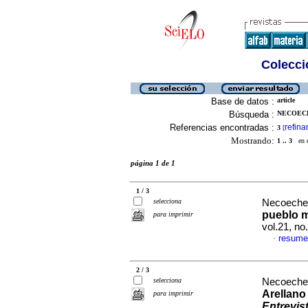
Colecció
Base de datos :
article
Búsqueda :
NECOECH
Referencias encontradas :
refina
3
[
Mostrando:
1 .. 3
en el
página 1 de 1
1 / 3
selecciona
Necoechea
pueblo m
para imprimir
vol.21, n
resume
·
2 / 3
selecciona
Necoechea
Arellano
para imprimir
Entrevis