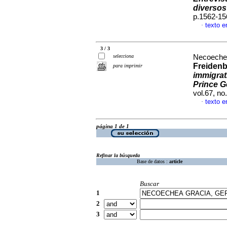
diversos
p.1562-15
texto e
·
3 / 3
selecciona
Necoechea
Freiden
para imprimir
immigrat
Prince G
vol.67, n
texto e
·
página 1 de 1
Refinar la búsqueda
Base de datos :
article
Buscar
1
2
3