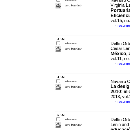
Navarro C
L
Virginia
para imprimir
Portuari
Eficienc
vol.15, n
resume
·
3 / 22
Delfín Or
selecciona
César Le
para imprimir
México, 
vol.11, n
resume
·
4 / 22
Navarro C
selecciona
La desig
para imprimir
2010
:
el
2013, vol.
resume
·
5 / 22
Delfín Or
selecciona
Lenin and
para imprimir
educació