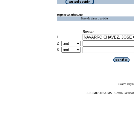
Refinar la búsqueda
Base de datos :
article
Buscar
1
2
3
Search engin
BIREME/OPS/OMS - Centro Latinoameri