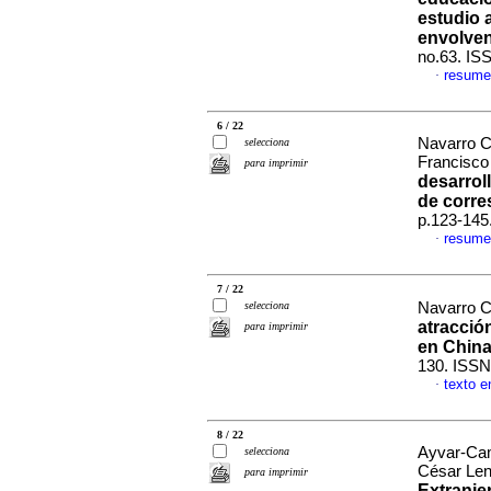
estudio a
envolven
no.63. IS
resume
·
6 / 22
Navarro C
selecciona
Francisco
para imprimir
desarrol
de corr
p.123-145
resume
·
7 / 22
selecciona
Navarro C
atracció
para imprimir
en Chin
130. ISSN
texto e
·
8 / 22
Ayvar-Cam
selecciona
César Len
para imprimir
Extranje