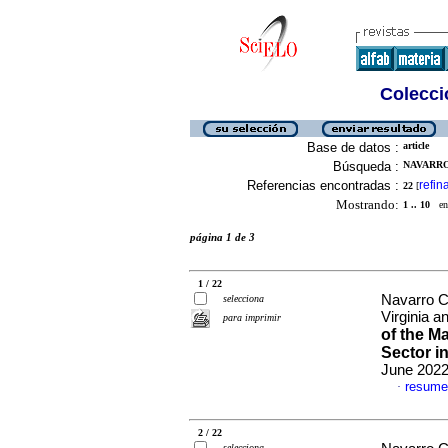
Colecció
Base de datos :
article
Búsqueda :
NAVARRO
Referencias encontradas :
refin
22
[
Mostrando:
1 .. 10
en 
página 1 de 3
1 / 22
Navarro C
selecciona
Virginia 
para imprimir
of the M
Sector i
June 2022
resume
·
2 / 22
selecciona