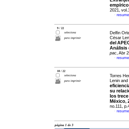
empírico
2021, vol
resume
·
9 / 22
Delfin Or
selecciona
César Le
para imprimir
del APEC
Análisis
pac
, Abr 
resume
·
10 / 22
Torres He
selecciona
Lenin an
para imprimir
eficienc
su relaci
los trec
México, 
no.111, p
resume
·
página 1 de 3