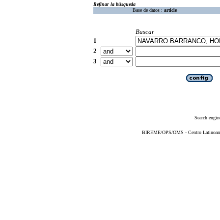
Refinar la búsqueda
Base de datos :
article
Buscar
1
2
3
Search engin
BIREME/OPS/OMS - Centro Latinoameri