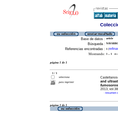
Colecció
Base de datos :
article
Búsqueda :
NAVARRO
Referencias encontradas :
refina
1
[
Mostrando:
1 .. 1
en el
página 1 de 1
1 / 1
selecciona
Castellanos-
and ultrast
para imprimir
fumosoros
2013, vol.3
resumen 
·
página 1 de 1