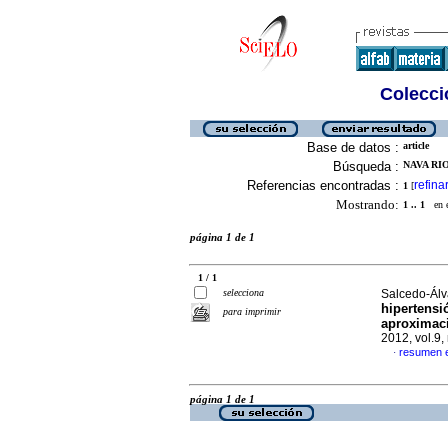
Colecció
Base de datos :
article
Búsqueda :
NAVA RIO
Referencias encontradas :
refina
1
[
Mostrando:
1 .. 1
en el
página 1 de 1
1 / 1
selecciona
Salcedo-Álva
hipertensi
para imprimir
aproximaci
2012, vol.9
resumen 
·
página 1 de 1