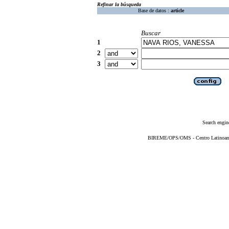
Refinar la búsqueda
Base de datos :
article
Buscar
1
2
3
Search engin
BIREME/OPS/OMS - Centro Latinoameri