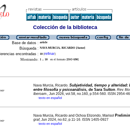
Colección de la biblioteca
Base de datos :
article
Búsqueda :
NAVA MURCIA, RICARDO [Autor]
erencias encontradas :
refinar
10
[
]
Mostrando:
1 .. 10
en el formato [
ISO 690
]
Subjetividad, tiempo y alteridad:
Nava Murcia, Ricardo.
entre filosofía y psicoanálisis
, de Sara Sutton
.
Rev. filo
imir
Iberoam.
, Jun 2026, vol.58, no.160, p.554-560. ISSN 2954-4
texto en español
·
Prelimi
Nava Murcia, Ricardo and Ochoa Elizondo, Marisol
graf
, Jun 2024, no.62, p.11-16. ISSN 1405-0927
imir
texto en español
·