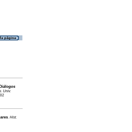
 Diálogos
s. Univ.
602
nares
.
Hist.