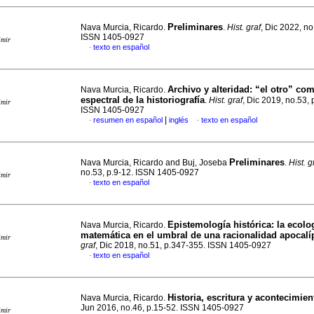
Preliminares
Nava Murcia, Ricardo.
.
Hist. graf
, Dic 2022, no
ISSN 1405-0927
imir
texto en español
·
Archivo y alteridad: “el otro” co
Nava Murcia, Ricardo.
espectral de la historiografía
.
Hist. graf
, Dic 2019, no.53, 
imir
ISSN 1405-0927
|
resumen en español
inglés
texto en español
·
·
Preliminares
Nava Murcia, Ricardo and Buj, Joseba
.
Hist. g
no.53, p.9-12. ISSN 1405-0927
imir
texto en español
·
Epistemología histórica: la ecolo
Nava Murcia, Ricardo.
matemática en el umbral de una racionalidad apocalí
imir
graf
, Dic 2018, no.51, p.347-355. ISSN 1405-0927
texto en español
·
Historia, escritura y acontecimien
Nava Murcia, Ricardo.
Jun 2016, no.46, p.15-52. ISSN 1405-0927
imir