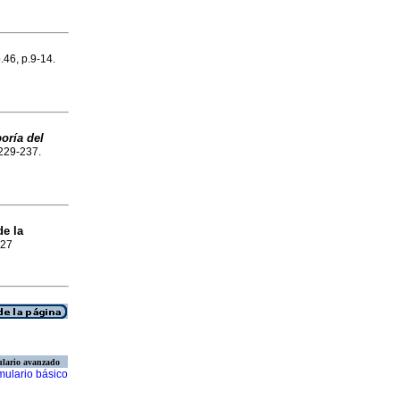
.46, p.9-14.
oría del
.229-237.
de la
927
lario avanzado
mulario básico