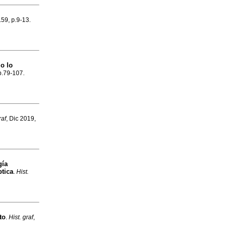
.59, p.9-13.
mo lo
p.79-107.
raf
, Dic 2019,
gía
ptica
.
Hist.
to
.
Hist. graf
,