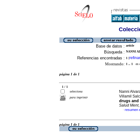
Colecció
Base de datos :
article
Búsqueda :
NANNI A
Referencias encontradas :
refina
1
[
Mostrando:
1 .. 1
en el
página 1 de 1
1 / 1
Nanni Alvar
selecciona
Villamil Sal
para imprimir
drugs and 
Salud Ment
resumen e
·
página 1 de 1