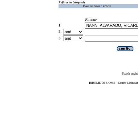
Refinar la búsqueda
Base de datos :
article
Buscar
1
2
3
Search engin
BIREME/OPS/OMS - Centro Latinoameri