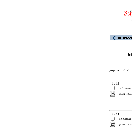
Ref
página 1 de 2
1 / 13
selecciona
para impr
2 / 13
selecciona
para impr