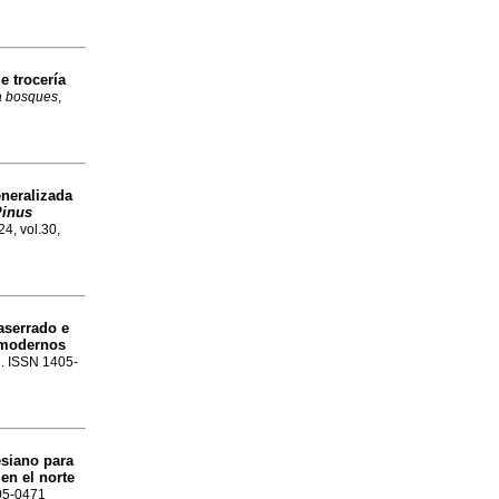
e trocería
 bosques
,
eneralizada
Pinus
24, vol.30,
aserrado e
 modernos
.2. ISSN 1405-
esiano para
en el norte
405-0471