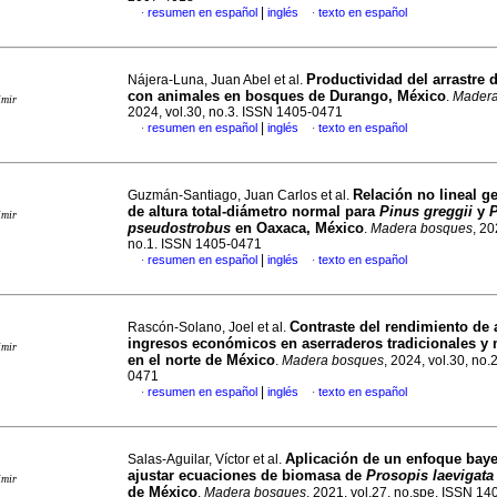
|
resumen en español
inglés
texto en español
·
·
Productividad del arrastre d
Nájera-Luna, Juan Abel et al.
con animales en bosques de Durango, México
.
Madera
imir
2024, vol.30, no.3. ISSN 1405-0471
|
resumen en español
inglés
texto en español
·
·
Relación no lineal g
Guzmán-Santiago, Juan Carlos et al.
de altura total-diámetro normal para
Pinus greggii
y
imir
pseudostrobus
en Oaxaca, México
.
Madera bosques
, 20
no.1. ISSN 1405-0471
|
resumen en español
inglés
texto en español
·
·
Contraste del rendimiento de 
Rascón-Solano, Joel et al.
ingresos económicos en aserraderos tradicionales y
imir
en el norte de México
.
Madera bosques
, 2024, vol.30, no
0471
|
resumen en español
inglés
texto en español
·
·
Aplicación de un enfoque bay
Salas-Aguilar, Víctor et al.
ajustar ecuaciones de biomasa de
Prosopis laevigata
imir
de México
.
Madera bosques
, 2021, vol.27, no.spe. ISSN 1