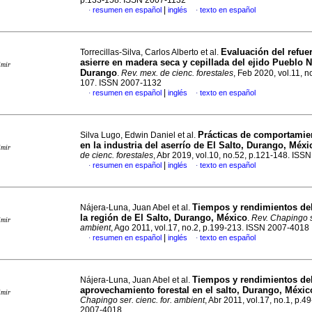
p.133-158. ISSN 2007-1132
|
resumen en español
inglés
texto en español
·
·
Evaluación del refue
Torrecillas-Silva, Carlos Alberto et al.
asierre en madera seca y cepillada del ejido Pueblo 
imir
Durango
.
Rev. mex. de cienc. forestales
, Feb 2020, vol.11, n
107. ISSN 2007-1132
|
resumen en español
inglés
texto en español
·
·
Prácticas de comportamie
Silva Lugo, Edwin Daniel et al.
en la industria del aserrío de El Salto, Durango, Méxi
imir
de cienc. forestales
, Abr 2019, vol.10, no.52, p.121-148. ISS
|
resumen en español
inglés
texto en español
·
·
Tiempos y rendimientos del
Nájera-Luna, Juan Abel et al.
la región de El Salto, Durango, México
.
Rev. Chapingo se
imir
ambient
, Ago 2011, vol.17, no.2, p.199-213. ISSN 2007-4018
|
resumen en español
inglés
texto en español
·
·
Tiempos y rendimientos de
Nájera-Luna, Juan Abel et al.
aprovechamiento forestal en el salto, Durango, Méxic
imir
Chapingo ser. cienc. for. ambient
, Abr 2011, vol.17, no.1, p.4
2007-4018