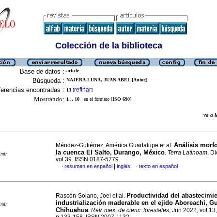
Colección de la biblioteca
Base de datos :
article
Búsqueda :
NAJERA-LUNA, JUAN ABEL [Autor]
erencias encontradas :
refinar
13
[
]
Mostrando:
1 .. 10
en el formato [
ISO 690
]
va a
Análisis morf
Méndez-Gutiérrez, América Guadalupe et al.
la cuenca El Salto, Durango, México
.
Terra Latinoam
, D
imir
vol.39. ISSN 0187-5779
|
resumen en español
inglés
texto en español
·
·
Productividad del abastecimie
Rascón-Solano, Joel et al.
industrialización maderable en el ejido Aboreachi, G
imir
Chihuahua
.
Rev. mex. de cienc. forestales
, Jun 2022, vol.13