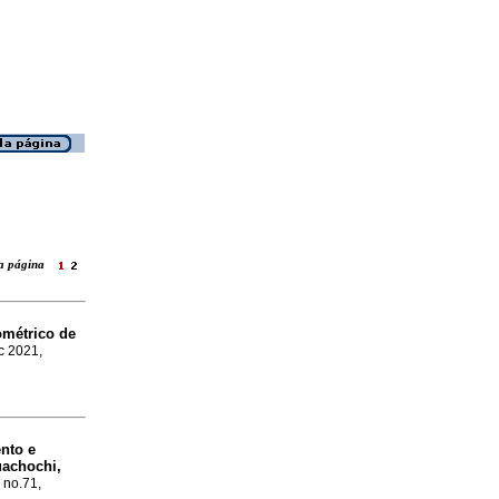
 la página
ométrico de
ic 2021,
nto e
uachochi,
, no.71,