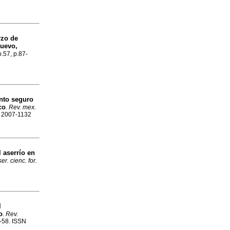
rzo de
Nuevo,
o.57, p.87-
nto seguro
co
.
Rev. mex.
N 2007-1132
 aserrío en
r. cienc. for.
l
o
.
Rev.
9-58. ISSN