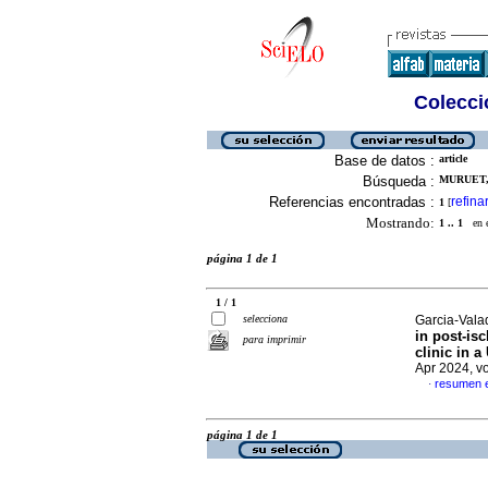
Colecció
Base de datos :
article
Búsqueda :
MURUET,
Referencias encontradas :
refina
1
[
Mostrando:
1 .. 1
en el
página 1 de 1
1 / 1
selecciona
Garcia-Valad
in post-is
para imprimir
clinic in 
Apr 2024, v
resumen e
·
página 1 de 1