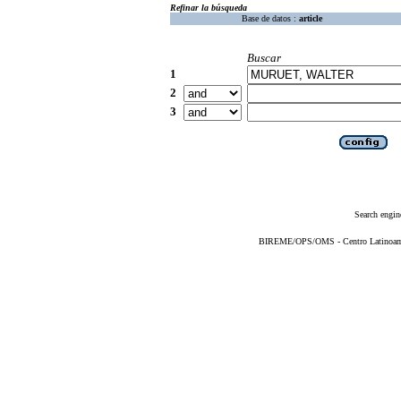
Refinar la búsqueda
Base de datos :
article
Buscar
1
2
3
Search engin
BIREME/OPS/OMS - Centro Latinoameri